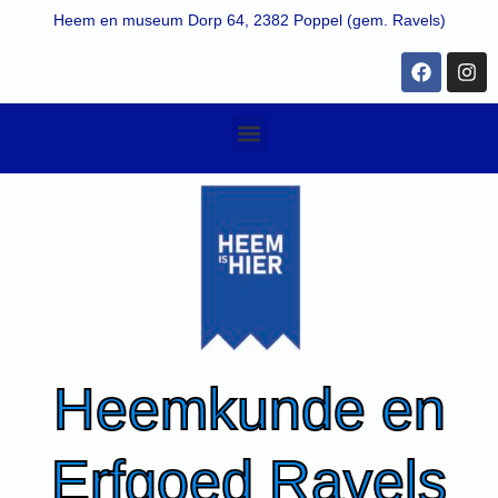
Ga
Heem en museum Dorp 64, 2382 Poppel (gem. Ravels)
naar
de
F
I
a
n
inhoud
c
s
e
t
Menu
b
a
o
g
o
r
k
a
m
Heemkunde en
Erfgoed Ravels