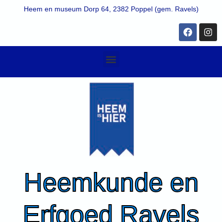
Ga
Heem en museum Dorp 64, 2382 Poppel (gem. Ravels)
naar
de
F
I
a
n
inhoud
c
s
e
t
Menu
b
a
o
g
o
r
k
a
m
Heemkunde en
Erfgoed Ravels