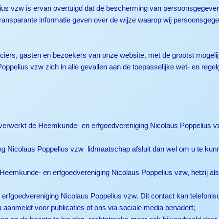
s vzw is ervan overtuigd dat de bescherming van persoonsgegevens v
en transparante informatie geven over de wijze waarop wij persoonsge
ers, gasten en bezoekers van onze website, met de grootst mogelijke
ppelius vzw zich in alle gevallen aan de toepasselijke wet- en reg
en verwerkt de Heemkunde- en erfgoedvereniging Nicolaus Poppelius
 Nicolaus Poppelius vzw lidmaatschap afsluit dan wel om u te kun
 Heemkunde- en erfgoedvereniging Nicolaus Poppelius vzw, hetzij als
fgoedvereniging Nicolaus Poppelius vzw. Dit contact kan telefonisch
 u aanmeldt voor publicaties of ons via sociale media benadert;