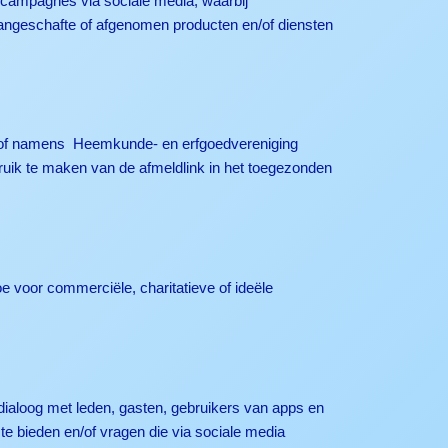
 campagnes via sociale media, waarbij
angeschafte of afgenomen producten en/of diensten
oor of namens Heemkunde- en erfgoedvereniging
ruik te maken van de afmeldlink in het toegezonden
 voor commerciële, charitatieve of ideële
dialoog met leden, gasten, gebruikers van apps en
te bieden en/of vragen die via sociale media