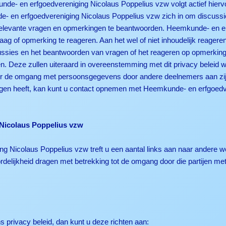
- en erfgoedvereniging Nicolaus Poppelius vzw volgt actief hiervoo
e- en erfgoedvereniging Nicolaus Poppelius vzw zich in om discussi
e, relevante vragen en opmerkingen te beantwoorden. Heemkunde- en 
vraag of opmerking te reageren. Aan het wel of niet inhoudelijk reage
ussies en het beantwoorden van vragen of het reageren op opmerkin
n. Deze zullen uiteraard in overeenstemming met dit privacy beleid
oor de omgang met persoonsgegevens door andere deelnemers aan zijn 
ngen heeft, kan kunt u contact opnemen met Heemkunde- en erfgoedv
Nicolaus Poppelius vzw
g Nicolaus Poppelius vzw treft u een aantal links aan naar andere 
elijkheid dragen met betrekking tot de omgang door die partijen me
 privacy beleid, dan kunt u deze richten aan: