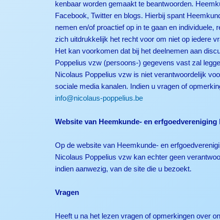
kenbaar worden gemaakt te beantwoorden. Heemkunde
Facebook, Twitter en blogs. Hierbij spant Heemkund
nemen en/of proactief op in te gaan en individuel
zich uitdrukkelijk het recht voor om niet op iedere 
Het kan voorkomen dat bij het deelnemen aan disc
Poppelius vzw (persoons-) gegevens vast zal legge
Nicolaus Poppelius vzw is niet verantwoordelijk v
sociale media kanalen. Indien u vragen of opmerki
info@nicolaus-poppelius.be
Website van Heemkunde- en erfgoedvereniging 
Op de website van Heemkunde- en erfgoedverenigin
Nicolaus Poppelius vzw kan echter geen verantwoord
indien aanwezig, van de site die u bezoekt.
Vragen
Heeft u na het lezen vragen of opmerkingen over ons