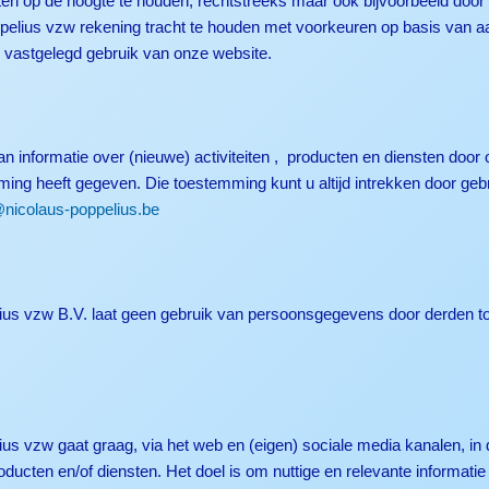
en op de hoogte te houden, rechtstreeks maar ook bijvoorbeeld door
elius vzw rekening tracht te houden met voorkeuren op basis van a
 vastgelegd gebruik van onze website.
van informatie over (nieuwe) activiteiten , producten en diensten d
ing heeft gegeven. Die toestemming kunt u altijd intrekken door geb
@nicolaus-poppelius.be
s vzw B.V. laat geen gebruik van persoonsgegevens door derden toe
 vzw gaat graag, via het web en (eigen) sociale media kanalen, in 
ducten en/of diensten. Het doel is om nuttige en relevante informatie 