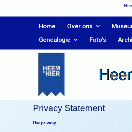
Ga
Hee
naar
de
inhoud
Home
Over ons
Museu
Genealogie
Foto’s
Arch
Heem
Privacy Statement
Uw privacy