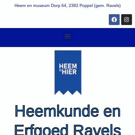
Ga
Heem en museum Dorp 64, 2382 Poppel (gem. Ravels)
naar
de
F
I
a
n
inhoud
c
s
e
t
Menu
b
a
o
g
o
r
k
a
m
Heemkunde en
Erfgoed Ravels