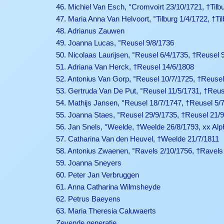
46. Michiel Van Esch, °Cromvoirt 23/10/1721, †Tilbu
47. Maria Anna Van Helvoort, °Tilburg 1/4/1722, †Ti
48. Adrianus Zauwen
49. Joanna Lucas, °Reusel 9/8/1736
50. Nicolaas Laurijsen, °Reusel 6/4/1735, †Reusel 
51. Adriana Van Herck, †Reusel 14/6/1808
52. Antonius Van Gorp, °Reusel 10/7/1725, †Reusel
53. Gertruda Van De Put, °Reusel 11/5/1731, †Reus
54. Mathijs Jansen, °Reusel 18/7/1747, †Reusel 5/
55. Joanna Staes, °Reusel 29/9/1735, †Reusel 21/
56. Jan Snels, °Weelde, †Weelde 26/8/1793, xx Alp
57. Catharina Van den Heuvel, †Weelde 21/7/1811
58. Antonius Zwaenen, °Ravels 2/10/1756, †Ravels
59. Joanna Sneyers
60. Peter Jan Verbruggen
61. Anna Catharina Wilmsheyde
62. Petrus Baeyens
63. Maria Theresia Caluwaerts
Zevende generatie