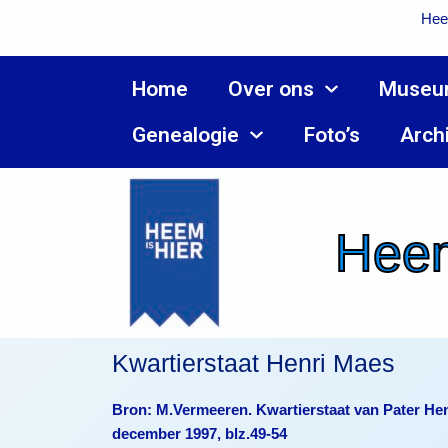
Ga
Hee
naar
de
inhoud
Home
Over ons
Museu
Genealogie
Foto’s
Arch
Heem
Kwartierstaat Henri Maes
Bron: M.Vermeeren. Kwartierstaat van Pater Hen
december 1997, blz.49-54