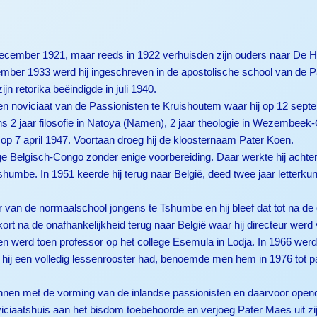
ecember 1921, maar reeds in 1922 verhuisden zijn ouders naar De H
mber 1933 werd hij ingeschreven in de apostolische school van de Pas
jn retorika beëindigde in juli 1940.
t en noviciaat van de Passionisten te Kruishoutem waar hij op 12 se
s 2 jaar filosofie in Natoya (Namen), 2 jaar theologie in Wezembeek
é op 7 april 1947. Voortaan droeg hij de kloosternaam Pater Koen.
e Belgisch-Congo zonder enige voorbereiding. Daar werkte hij achtere
humbe. In 1951 keerde hij terug naar België, deed twee jaar letterkun
teur van de normaalschool jongens te Tshumbe en hij bleef dat tot na
ort na de onafhankelijkheid terug naar België waar hij directeur wer
werd toen professor op het college Esemula in Lodja. In 1966 werd h
dat hij een volledig lessenrooster had, benoemde men hem in 1976 tot
innen met de vorming van de inlandse passionisten en daarvoor opende
iciaatshuis aan het bisdom toebehoorde en verjoeg Pater Maes uit zi