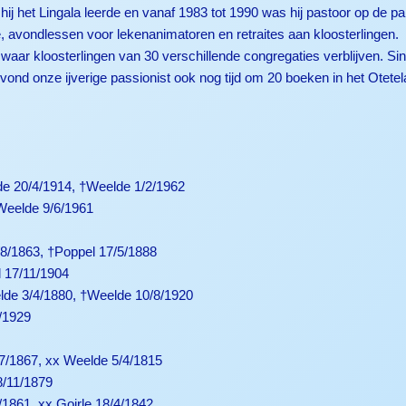
j het Lingala leerde en vanaf 1983 tot 1990 was hij pastoor op de p
ge, avondlessen voor lekenanimatoren en retraites aan kloosterlingen.
e waar kloosterlingen van 30 verschillende congregaties verblijven. Sin
vond onze ijverige passionist ook nog tijd om 20 boeken in het Otetela
de 20/4/1914, †Weelde 1/2/1962
Weelde 9/6/1961
/8/1863, †Poppel 17/5/1888
l 17/11/1904
lde 3/4/1880, †Weelde 10/8/1920
/1929
7/1867, xx Weelde 5/4/1815
8/11/1879
/1861, xx Goirle 18/4/1842