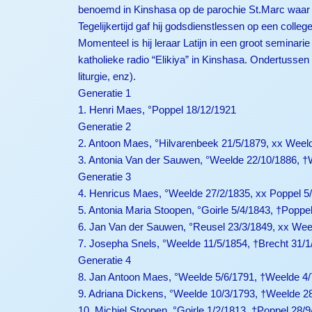
benoemd in Kinshasa op de parochie St.Marc waar hi
Tegelijkertijd gaf hij godsdienstlessen op een colle
Momenteel is hij leraar Latijn in een groot seminari
katholieke radio “Elikiya” in Kinshasa. Ondertussen 
liturgie, enz).
Generatie 1
1. Henri Maes, °Poppel 18/12/1921
Generatie 2
2. Antoon Maes, °Hilvarenbeek 21/5/1879, xx Weel
3. Antonia Van der Sauwen, °Weelde 22/10/1886, †
Generatie 3
4. Henricus Maes, °Weelde 27/2/1835, xx Poppel 5
5. Antonia Maria Stoopen, °Goirle 5/4/1843, †Poppe
6. Jan Van der Sauwen, °Reusel 23/3/1849, xx Wee
7. Josepha Snels, °Weelde 11/5/1854, †Brecht 31/1
Generatie 4
8. Jan Antoon Maes, °Weelde 5/6/1791, †Weelde 4/
9. Adriana Dickens, °Weelde 10/3/1793, †Weelde 2
10. Michiel Stoopen, °Goirle 1/2/1813, †Poppel 28/9