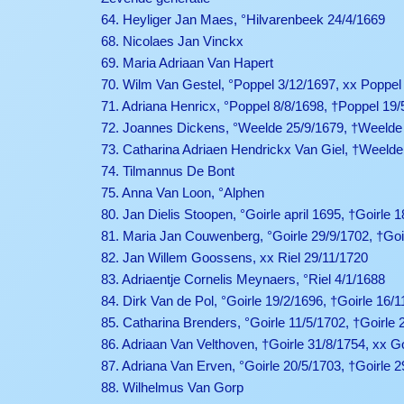
64. Heyliger Jan Maes, °Hilvarenbeek 24/4/1669
68. Nicolaes Jan Vinckx
69. Maria Adriaan Van Hapert
70. Wilm Van Gestel, °Poppel 3/12/1697, xx Poppel
71. Adriana Henricx, °Poppel 8/8/1698, †Poppel 19/
72. Joannes Dickens, °Weelde 25/9/1679, †Weelde
73. Catharina Adriaen Hendrickx Van Giel, †Weelde
74. Tilmannus De Bont
75. Anna Van Loon, °Alphen
80. Jan Dielis Stoopen, °Goirle april 1695, †Goirle 
81. Maria Jan Couwenberg, °Goirle 29/9/1702, †Goi
82. Jan Willem Goossens, xx Riel 29/11/1720
83. Adriaentje Cornelis Meynaers, °Riel 4/1/1688
84. Dirk Van de Pol, °Goirle 19/2/1696, †Goirle 16/
85. Catharina Brenders, °Goirle 11/5/1702, †Goirle 
86. Adriaan Van Velthoven, †Goirle 31/8/1754, xx Go
87. Adriana Van Erven, °Goirle 20/5/1703, †Goirle 
88. Wilhelmus Van Gorp