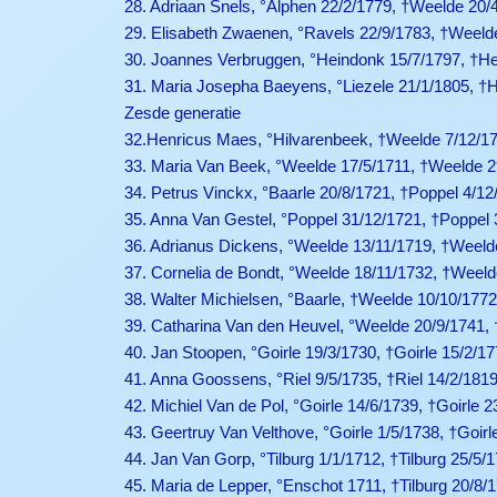
28. Adriaan Snels, °Alphen 22/2/1779, †Weelde 20/
29. Elisabeth Zwaenen, °Ravels 22/9/1783, †Weeld
30. Joannes Verbruggen, °Heindonk 15/7/1797, †He
31. Maria Josepha Baeyens, °Liezele 21/1/1805, †
Zesde generatie
32.Henricus Maes, °Hilvarenbeek, †Weelde 7/12/1
33. Maria Van Beek, °Weelde 17/5/1711, †Weelde 2
34. Petrus Vinckx, °Baarle 20/8/1721, †Poppel 4/12
35. Anna Van Gestel, °Poppel 31/12/1721, †Poppel 
36. Adrianus Dickens, °Weelde 13/11/1719, †Weeld
37. Cornelia de Bondt, °Weelde 18/11/1732, †Weeld
38. Walter Michielsen, °Baarle, †Weelde 10/10/177
39. Catharina Van den Heuvel, °Weelde 20/9/1741,
40. Jan Stoopen, °Goirle 19/3/1730, †Goirle 15/2/17
41. Anna Goossens, °Riel 9/5/1735, †Riel 14/2/181
42. Michiel Van de Pol, °Goirle 14/6/1739, †Goirle 2
43. Geertruy Van Velthove, °Goirle 1/5/1738, †Goirl
44. Jan Van Gorp, °Tilburg 1/1/1712, †Tilburg 25/5/1
45. Maria de Lepper, °Enschot 1711, †Tilburg 20/8/