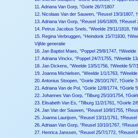
11. Adriana Van Gorp, °Goirle 26/7/1807
12. Nicolaas Van der Sauwen, °Reusel 19/3/1807, 
13. Adriana Van Gorp, °Reusel 16/6/1809, †Reusel 
14. Petrus Jacobus Snels, °Weelde 29/11/1818, †W
15. Regina Verbruggen, °Heindonk 15/7/1830, †Wee
Vijfde generatie
16. Jan Baptist Maes, °Poppel 29/8/1747, †Weelde 
17. Adriana Vinckx, °Poppel 24/7/1755, †Weelde 13
18. Jan Dickens, °Weelde 13/5/1756, †Weelde 5/7/
19. Joanna Michielsen, °Weelde 1/1/1763, †Weelde
20. Antonius Stoopen, °Goirle 28/10/1767, †Goirle 7
21. Adriana Van de Pol, °Goirle 12/8/1774, †Goirle 
22. Johannes Van Gorp, °Tilburg 25/10/1754, †Goirl
23. Elisabeth Van Es, °Tilburg 11/2/1761, †Goirle 2/
24. Jan Van der Sauwen, °Reusel 10/8/1755, †Reus
25. Joanna Laurijsen, °Reusel 13/11/1761, †Reusel
26. Adriaan Van Gorp, °Reusel 10/10/1767, †Reusel
27. Henrica Janssen, °Reusel 25/7/1772, †Reusel 6