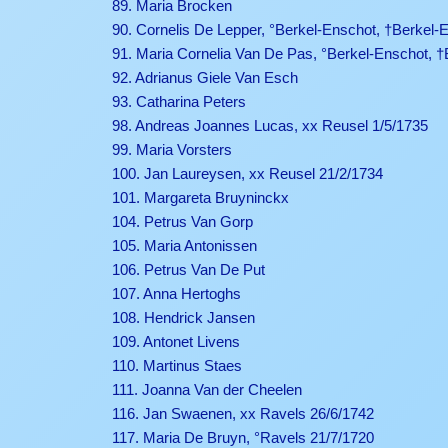
89. Maria Brocken
90. Cornelis De Lepper, °Berkel-Enschot, †Berkel-E
91. Maria Cornelia Van De Pas, °Berkel-Enschot, 
92. Adrianus Giele Van Esch
93. Catharina Peters
98. Andreas Joannes Lucas, xx Reusel 1/5/1735
99. Maria Vorsters
100. Jan Laureysen, xx Reusel 21/2/1734
101. Margareta Bruyninckx
104. Petrus Van Gorp
105. Maria Antonissen
106. Petrus Van De Put
107. Anna Hertoghs
108. Hendrick Jansen
109. Antonet Livens
110. Martinus Staes
111. Joanna Van der Cheelen
116. Jan Swaenen, xx Ravels 26/6/1742
117. Maria De Bruyn, °Ravels 21/7/1720