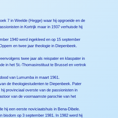
oek 7 in Weelde (Hegge) waar hij opgroeide en de
sionisten in Kortrijk maar in 1937 verhuisde hij
ptember 1940 werd ingekleed en op 15 september
-Oppem en twee jaar theologie in Diepenbeek.
envolgens twee jaar als reispater en klaspater in
de in het St.-Thomasinstituut te Brussel en vertrok
 de dood van Lumumba in maart 1961.
d van de theologiestudenten te Diepenbeek. Pater
ij provinciaal overste van de passionisten in
 pastoor van de voornaamste parochie van het
 hij een eerste noviciaatshuis in Bena-Dibele.
jn bisdom op 3 september 1981. In 1982 werd hij