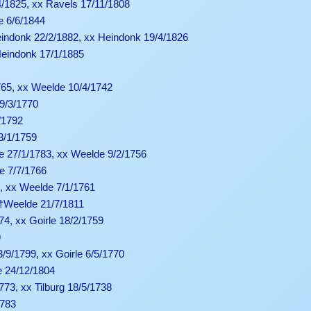
4/1825, xx Ravels 17/11/1808
e 6/6/1844
indonk 22/2/1882, xx Heindonk 19/4/1826
Heindonk 17/1/1885
765, xx Weelde 10/4/1742
9/3/1770
/1792
3/1/1759
e 27/1/1783, xx Weelde 9/2/1756
e 7/7/1766
2, xx Weelde 7/1/1761
 †Weelde 21/7/1811
74, xx Goirle 18/2/1759
9
3/9/1799, xx Goirle 6/5/1770
e 24/12/1804
773, xx Tilburg 18/5/1738
1783