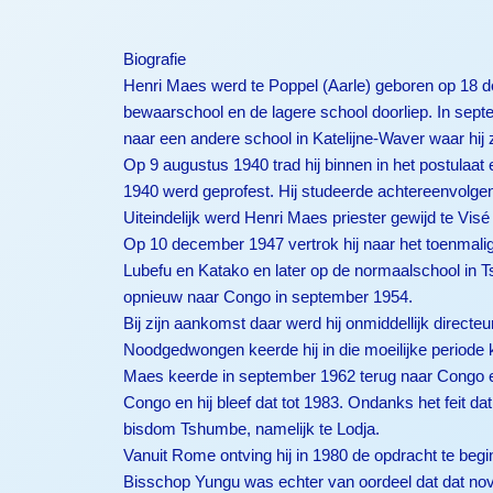
Biografie
Henri Maes werd te Poppel (Aarle) geboren op 18 d
bewaarschool en de lagere school doorliep. In septe
naar een andere school in Katelijne-Waver waar hij zi
Op 9 augustus 1940 trad hij binnen in het postulaa
1940 werd geprofest. Hij studeerde achtereenvolgen
Uiteindelijk werd Henri Maes priester gewijd te Vis
Op 10 december 1947 vertrok hij naar het toenmalig
Lubefu en Katako en later op de normaalschool in Ts
opnieuw naar Congo in september 1954.
Bij zijn aankomst daar werd hij onmiddellijk direc
Noodgedwongen keerde hij in die moeilijke periode k
Maes keerde in september 1962 terug naar Congo en 
Congo en hij bleef dat tot 1983. Ondanks het feit 
bisdom Tshumbe, namelijk te Lodja.
Vanuit Rome ontving hij in 1980 de opdracht te beg
Bisschop Yungu was echter van oordeel dat dat nov