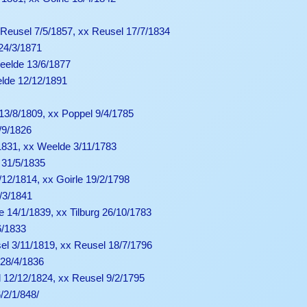
†Reusel 7/5/1857, xx Reusel 17/7/1834
24/3/1871
eelde 13/6/1877
lde 12/12/1891
13/8/1809, xx Poppel 9/4/1785
/9/1826
1831, xx Weelde 3/11/1783
 31/5/1835
/12/1814, xx Goirle 19/2/1798
9/3/1841
e 14/1/1839, xx Tilburg 26/10/1783
6/1833
el 3/11/1819, xx Reusel 18/7/1796
 28/4/1836
 12/12/1824, xx Reusel 9/2/1795
/2/1/848/